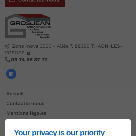
Zone Inova 3000 - Allée 7,
88390
THAON-LES-
VOSGES
09 74 56 87 72
Accueil
Contactez-nous
Mentions légales
Plan du site
Your privacy is our priority